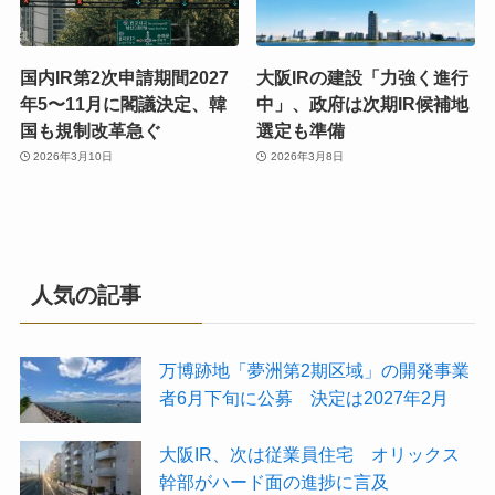
国内IR第2次申請期間2027
大阪IRの建設「力強く進行
年5〜11月に閣議決定、韓
中」、政府は次期IR候補地
国も規制改革急ぐ
選定も準備
2026年3月10日
2026年3月8日
人気の記事
万博跡地「夢洲第2期区域」の開発事業
者6月下旬に公募 決定は2027年2月
大阪IR、次は従業員住宅 オリックス
幹部がハード面の進捗に言及