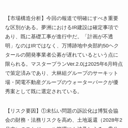
【市場構造分析】今回の報道で明確にすべき重要
な区別がある。夢洲における
IR
建設は確定事項で
あり、既に基礎工事が進行中だ。「計画が不透
明」なのは
IR
ではなく、万博跡地中央部約
50
ヘク
タールの開発事業者公募が遅れているという点に
限られる。マスタープラン
Ver.2.0
は
2025
年
6
月時点
で策定済みであり、大林組グループのサーキット
場・関電不動産グループのウォーターパークが優
秀案として既に選定されている。
【リスク要因】
①
未払い問題の訴訟化は博覧会協
会の財務・法務リスクを高め、土地返還（
2028
年
2