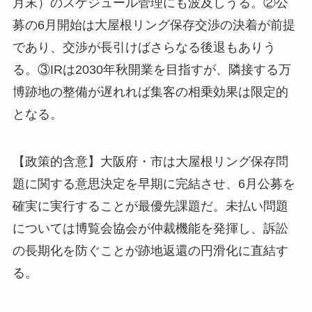
月末）のスケジュール管理にも波及しうる。
②
公
募の
6
月開始は大屋根リング保存交渉の決着が前提
であり、交渉が長引けばさらなる後退もありう
る。
③IR
は
2030
年秋開業を目指すが、隣接する万
博跡地の整備が遅れれば集客の相乗効果は限定的
となる。
【政策的含意】大阪府・市は大屋根リング保存問
題に関する意思決定を早期に完結させ、
6
月公募を
確実に実行することが最優先課題だ。未払い問題
については博覧会協会が仲裁機能を発揮し、訴訟
の長期化を防ぐことが跡地返還の円滑化に直結す
る。