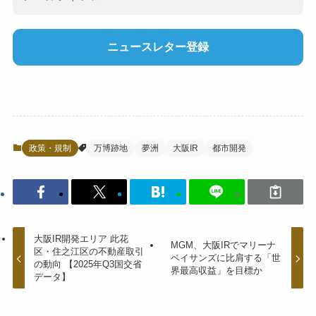
政策・規制
万博跡地
夢洲
大阪IR
都市開発
大阪IR開発エリア 此花
MGM、大阪IRでマリーナ
区・住之江区の不動産取引
ベイサンズに比肩する「世
の動向 【2025年Q3国交省
界最高収益」を目標か
データ】