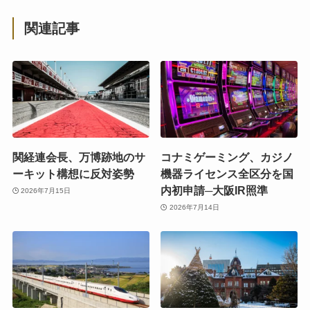
関連記事
関経連会長、万博跡地のサ
コナミゲーミング、カジノ
ーキット構想に反対姿勢
機器ライセンス全区分を国
内初申請─大阪IR照準
2026年7月15日
2026年7月14日