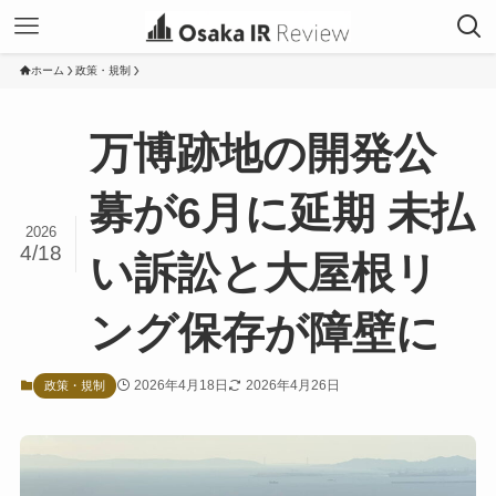
ホーム
政策・規制
万博跡地の開発公
募が6月に延期 未払
2026
4/18
い訴訟と大屋根リ
ング保存が障壁に
2026年4月18日
2026年4月26日
政策・規制