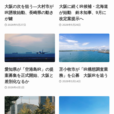
大阪の次を狙う―大村市が
大阪に続くIR候補・北海道
IR誘致始動、長崎県の動き
が始動 鈴木知事、9月に
が鍵
改定案提示へ
2026年5月27日
2026年5月26日
愛知県が「空港島IR」の提
苫小牧市が「IR構想調査業
案募集を正式開始、大阪と
務」を公募 大阪IRを追う
差別化なるか
2026年3月14日
2026年4月1日