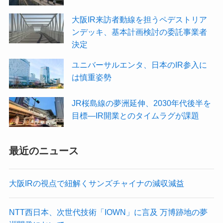
大阪IR来訪者動線を担うペデストリア
ンデッキ、基本計画検討の委託事業者
決定
ユニバーサルエンタ、日本のIR参入に
は慎重姿勢
JR桜島線の夢洲延伸、2030年代後半を
目標—IR開業とのタイムラグが課題
最近のニュース
大阪IRの視点で紐解くサンズチャイナの減収減益
NTT西日本、次世代技術「IOWN」に言及 万博跡地の夢