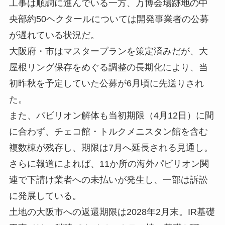
工事は順調に進んでいる一方、万博会場跡地の中
央部約
50
ヘクタールについては開発事業者の公募
が遅れている状況だ。
大阪府・市はマスタープランを策定済みだが、大
屋根リング保存をめぐる調整の長期化により、当
初昨秋を予定していた公募が
6
月頃に先送りされ
た。
また、パビリオン解体も当初期限（
4
月
12
日）に間
に合わず、チェコ館・トルクメニスタン館を含む
複数棟が残存し、期限は
7
月へ延長される見通し。
さらに報道によれば、11か所の海外パビリオン関
連で下請け業者への未払いが発生し、一部は訴訟
に発展している。
土地の大阪市への返還期限は
2028
年
2
月末。
IR
基礎