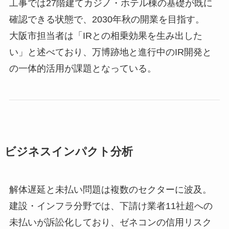
工事では
27
階建てカジノ・ホテル棟の基礎が既に
確認できる状態で、
2030
年秋の開業を目指す。
大阪市担当者は「
IR
との相乗効果を生み出した
い」と述べており、万博跡地と進行中の
IR
開発と
の一体的活用が課題となっている。
ビジネスインパクト分析
解体遅延と未払い問題は複数のセクターに波及。
建設・インフラ分野では、下請け業者11社超への
未払いが訴訟化しており、ゼネコンの信用リスク