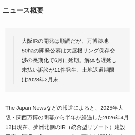
ニュース概要
大阪IRの開発は順調だが、万博跡地
50haの開発公募は大屋根リング保存交
渉の長期化で6月に延期。解体も遅延し
未払い訴訟が11件発生。土地返還期限
は2028年2月末。
The Japan Newsなどの報道によると、2025年大
阪・関西万博の閉幕から半年が経過した
2026
年
4
月
12
日現在、夢洲北側の
IR
（統合型リゾート）建設