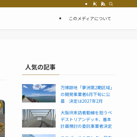
このメディアについて
人気の記事
万博跡地「夢洲第2期区域」
の開発事業者6月下旬に公
募 決定は2027年2月
制
大阪IR来訪者動線を担うペ
デストリアンデッキ、基本
計画検討の委託事業者決定