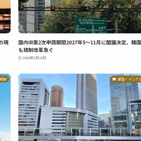
の現
国内IR第2次申請期間2027年5〜11月に閣議決定、韓
も規制改革急ぐ
2026年3月10日
規制
建設・インフ