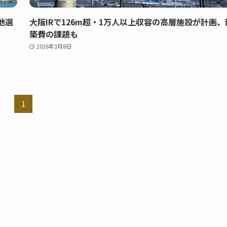
地選
大阪IRで126m超・1万人以上収容の高層施設が計画、
築費の課題も
2026年3月8日
1