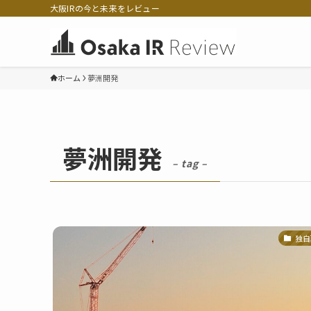
大阪IRの今と未来をレビュー
ホーム
夢洲開発
夢洲開発
– tag –
独自