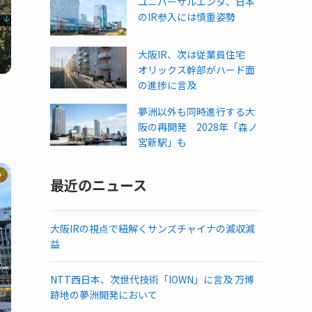
ユニバーサルエンタ、日本
のIR参入には慎重姿勢
大阪IR、次は従業員住宅
オリックス幹部がハード面
の進捗に言及
国
夢洲以外も同時進行する大
阪の再開発 2028年「森ノ
宮新駅」も
ラ
最近のニュース
大阪IRの視点で紐解くサンズチャイナの減収減
益
NTT西日本、次世代技術「IOWN」に言及 万博
跡地の夢洲開発において