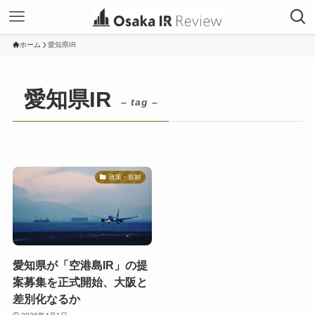
ホーム
愛知県IR
愛知県IR
– tag –
政策・規制
愛知県が「空港島IR」の提
案募集を正式開始、大阪と
差別化なるか