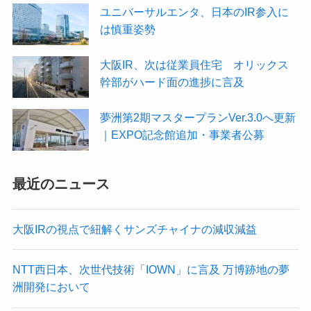
ユニバーサルエンタ、日本のIR参入に
は慎重姿勢
大阪IR、次は従業員住宅 オリックス
幹部がハード面の進捗に言及
夢洲第2期マスタープランVer.3.0へ更新
｜EXPO記念館追加・事業者公募
最近のニュース
大阪IRの視点で紐解くサンズチャイナの減収減益
NTT西日本、次世代技術「IOWN」に言及 万博跡地の夢
洲開発において