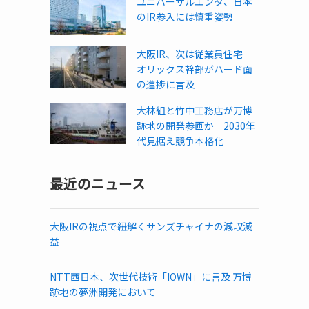
ユニバーサルエンタ、日本
のIR参入には慎重姿勢
大阪IR、次は従業員住宅
オリックス幹部がハード面
の進捗に言及
大林組と竹中工務店が万博
跡地の開発参画か 2030年
代見据え競争本格化
最近のニュース
大阪IRの視点で紐解くサンズチャイナの減収減
益
NTT西日本、次世代技術「IOWN」に言及 万博
跡地の夢洲開発において