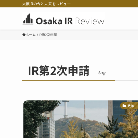
大阪IRの今と未来をレビュー
ホーム
IR第2次申請
IR第2次申請
– tag –
政策・