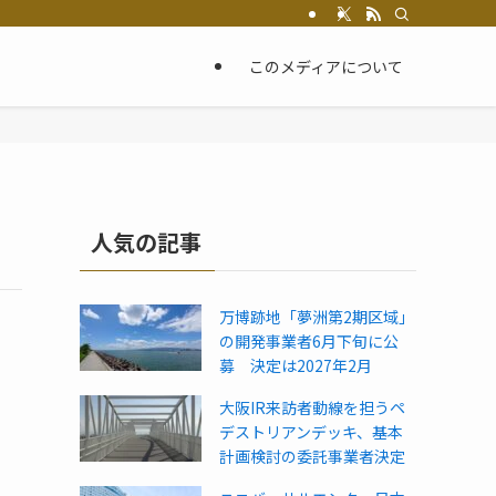
このメディアについて
人気の記事
万博跡地「夢洲第2期区域」
の開発事業者6月下旬に公
募 決定は2027年2月
大阪IR来訪者動線を担うペ
デストリアンデッキ、基本
計画検討の委託事業者決定